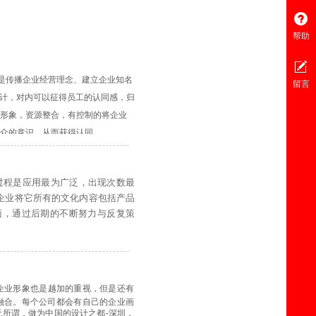
帮助
是传播企业经营理念、建立
企业知名
留言
设计，对内可以征得员工的认同感，归
形象，
资源整合
，有控制的将企业
众的意识，从而获得认同。
过程是应用最为广泛，出现次数最
，企业将它所有的文化内容包括产品
面，通过后期的不断努力与反复策
设计的似乎仅仅只是一个小小的标
牌个性，自身品牌价值甚 至更多东
设计工作。标志设计是一个公司中最重
决策。从下面的 文章中，你将会学
企业形象也是越加的重视，但是还有
设计一个无与伦比的标志。
融合。每个公司都会有自己的企业画
所谓，做为中国的设计之都-深圳，