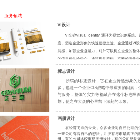
服务领域
VI设计
VI全称Visual Identity,
通译为
视觉识别系统
。​
度
、塑造企业形象的快速便捷之途。企业通过VI
属感，加强
企业凝聚力
，对外可以树立企业的整体
的信息传达给受众，通过视觉符码，不断的强化受
标志设计
所谓的l标志设计，它在企业传递形象的
多，也是一个企业CIS战略中最重要的因素
与服务，整体的实力等都融合在这个标志里
划，使之在大众的心里留下深刻的印象。
一个好的标志设计需要做很多事情。虽然需要
志，但它代表了整个公司或品牌，并且必须传递品
画册设计
西。所以，你不能把标志设计当成一个“很小”的
要的设计，并且将会影响到公司未来的设计和品牌
在经济飞跃的今天，众多企业对自己公司的
习必要的设计步骤来为你自己的工作或者潜在客户
一些公司有着自己的想法，并没有与市场真正的
册，有的公司比较重视画册设计，有的公司感觉无
什么是一个好的
logo
？